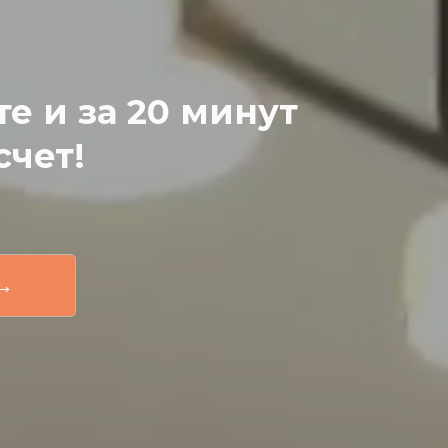
е и за 20 минут
чет!
 →