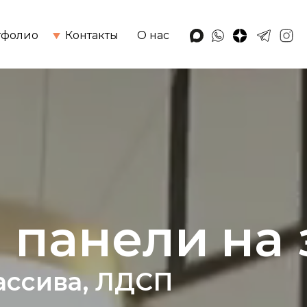
тфолио
Контакты
О нас
get@loffi.ru
 панели
на 
ассива, ЛДСП