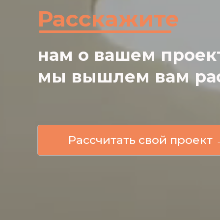
Расcкажите
нам о вашем проект
мы вышлем вам рас
Рассчитать свой проект