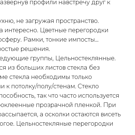
азвернув профили навстречу друг к
хню, не загружая пространство.
а интересно. Цветные перегородки
сферу. Рамки, тонкие импосты…
ростые решения.
ледующие группы, Цельностеклянные.
я из больших листов стекла без
ме стекла необходимы только
 к потолку/полу/стенам. Стекло
собность, так что часто используется
проклеенные прозрачной пленкой. При
рассыпается, а осколки остаются висеть
рогое. Цельностекляные перегородки