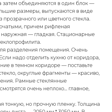
 затем объединяются в один блок —
льшие размеры, выпускаются в виде
з прозрачного или цветного стекла.
орчатыми, причем рифленая
а наружная — гладкая. Стационарные
теклопрофилита.
для разделения помещения. Очень
Если надо отделить кухню от коридора,
ение в темном коридоре — поставьте
стекло, округлые фрагменты — красиво,
шения. Рамные стеклянные
смотрятся очень неплохо… главное,
я тонкую, но прочную пленку. Толщина
меры листа — 2050 мм * 3050 мм. В