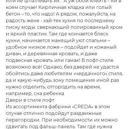
Или не шпатлевать их… А уж обои клеить - ни в
коем случае! Кирпичная кладка или голый
бетон – то, что надо! А рядом, пожалуйста, на
радость жене - хай-тек кухня по последнему
писку моды: сверкающий полированный хром
и яркий пластик. Там где кончается блеск
кухни, начинается манящий уют спальни –
удобное низкое ложе – подойдет и кожаный
диван, и деревянная кровать, и даже
подвесная кровать или гамак! В лофт-стиле
возможно всё! Однако, без дверей не удастся
обойтись даже любителям «чердачного» стиля,
да и какую-нибудь зону помещения иной раз
нужно отделить, отгородить на время,
например, сна ребенка.
Двери в стиле лофт
Из ассортимента фабрики «CREDA» в этом
случае отлично подойдут раздвижные
перегородки. При необходимости их можно
сдвигать под фальш-панель. Там где нужна