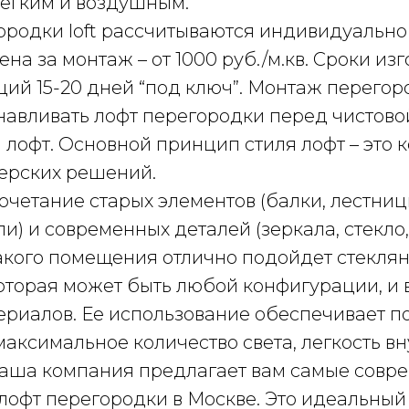
легким и воздушным.
родки loft рассчитываются индивидуально 
ена за монтаж – от 1000 руб./м.кв. Сроки из
ций 15-20 дней “под ключ”. Монтаж перегор
навливать лофт перегородки перед чистово
 лофт. Основной принцип стиля лофт – это
ерских решений.
очетание старых элементов (балки, лестни
ли) и современных деталей (зеркала, стекло,
акого помещения отлично подойдет стекля
которая может быть любой конфигурации, и
ериалов. Ее использование обеспечивает п
максимальное количество света, легкость в
аша компания предлагает вам самые совр
лофт перегородки в Москве. Это идеальный