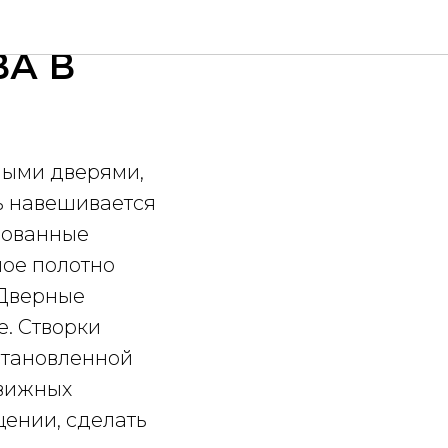
А В
ными дверями,
ь навешивается
изованные
ное полотно
 Дверные
. Створки
становленной
движных
щении, сделать