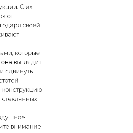
кции. С их
к от
агодаря своей
живают
ами, которые
 она выглядит
и сдвинуть.
стотой
ю конструкцию
 стеклянных
оздушное
тите внимание