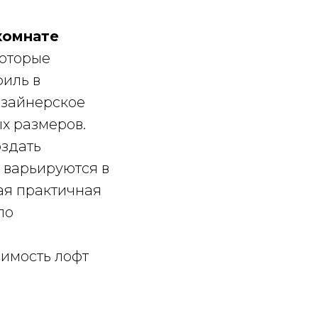
комнате
которые
иль в
изайнерское
х размеров.
оздать
 варьируются в
ая практичная
по
оимость лофт