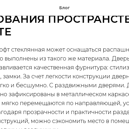
РОДКИ ЛОФТ ДЛЯ
Блог
ОВАНИЯ ПРОСТРАНСТВ
ТЕ
офт стеклянная может оснащаться распаш
о выполнены из такого же материала. Двер
навливается качественная фурнитура: стил
, замки. За счет легкости конструкции двер
егко и бесшумно. С раздвижными дверями.
но зафиксированы в металлическом каркасе
 и мягко перемещаются по направляющей, у
лагодаря прозрачности и практичности раз
нструкций, можно сэкономить место в поме