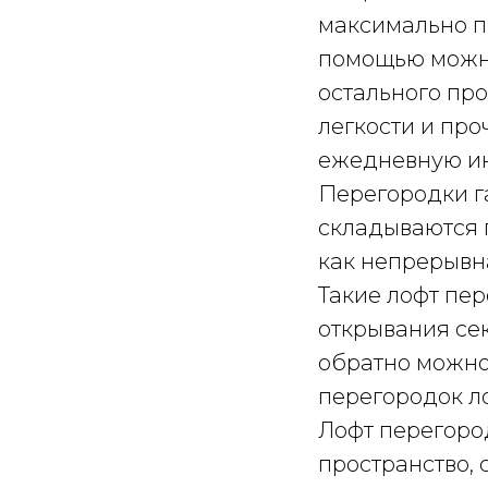
максимально п
помощью можно
остального про
легкости и пр
ежедневную ин
Перегородки г
складываются 
как непрерывн
Такие лофт пер
открывания се
обратно можно
перегородок л
Лофт перегород
пространство,