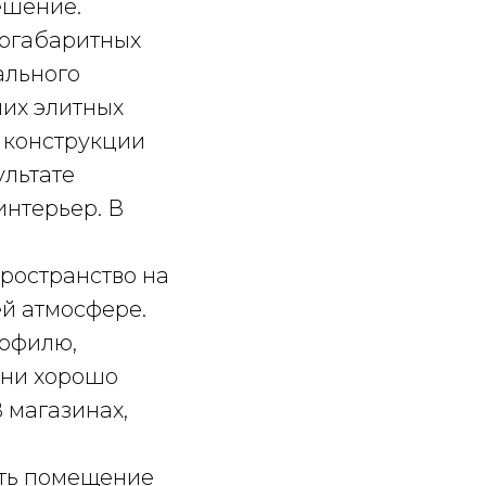
ешение.
логабаритных
ального
их элитных
 конструкции
ультате
интерьер. В
ространство на
ей атмосфере.
рофилю,
Они хорошо
 магазинах,
ать помещение