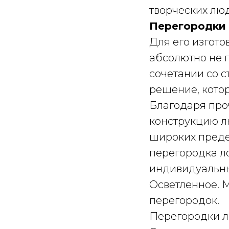
творческих лю
Перегородки 
Для его изгот
абсолютно не 
сочетании со 
решение, кото
Благодаря про
конструкцию л
широких преде
перегородка ло
индивидуальны
Осветленное. М
перегородок.
Перегородки л