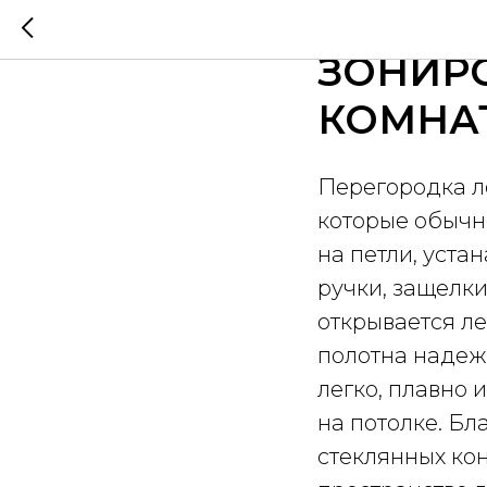
ПЕРЕГО
ЗОНИР
КОМНА
Перегородка л
которые обычн
на петли, уста
ручки, защелки
открывается л
полотна надеж
легко, плавно
на потолке. Б
стеклянных ко