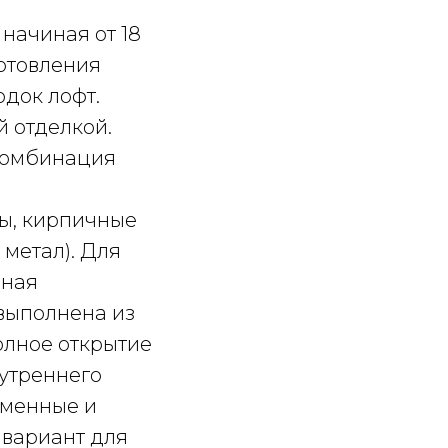
начиная от 18
готовления
одок лофт.
й отделкой.
 комбинация
цы, кирпичные
 метал). Для
нная
 выполнена из
олное открытие
нутреннего
еменные и
 вариант для