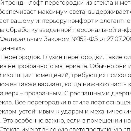
 тренд – лофт перегородки из стекла и мет
беспечивает максимум света, выдерживает
ает вашему интерьеру комфорт и элегантно
 на обработку введенной персональной ин
 Федеральным Законом №152-ФЗ от 27.07.20
данных».
перегородок. Глухие перегородки. Такие с
 из непрозрачного материала. Обычно они 
й изоляции помещений, требующих психоло
можен также вариант, когда нижнюю часть 
 а верх – прозрачным. С распашными дверя
екла. Все перегородки в стиле лофт оснащ
еклом, устойчивым к ударам и механически
 Это особенно важно, если в помещении на
 Стекла имеют высокую светопропускную сп