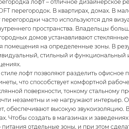
регородка лофт – отличное дизайнерское р
FT перегородок. В квартирах, домах. В ма
 перегородки часто используются для визу
утреннего пространства. Владельцы больш
агородных домов устанавливают стеклянные
я помещения на определенные зоны. В рез
ивидуальный, стильный и функциональный 
ениях.
 стиле лофт позволяют разделить офисное п
инеты, что способствует комфортной рабоч
клянной поверхности, тонкому стальному п
очти незаметны и не нагружают интерьер. 
т, обеспечивают высокую звукоизоляцию. В
ах. Чтобы создать в магазинах и заведениях
 питания отдельные зоны, и при этом сдел