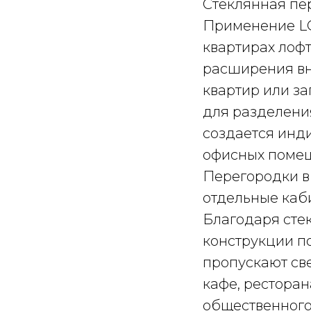
Стеклянная пе
Применение LO
квартирах лофт
расширения вн
квартир или з
для разделени
создается инд
офисных помещ
Перегородки в
отдельные каб
Благодаря сте
конструкции п
пропускают све
кафе, ресторан
общественного