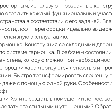
росторным, используют прозрачные констру
 оградить каждый функциональный участо
странства в соответствии с его задачей. Бл
очности, лофт перегородки идеально выдер
тенсивную эксплуатацию.
армошка. Конструкция со складными дверц
по системе гармошка. В рабочем состоянии
ая стена, которую можно при необходимост
егородки характеризуются легкостью и про
кций. Быстро трансформировать сложенну
 даже с помощью одной руки. Особенности
офт.
ки. Хотите создать в помещении легкое, в
 сделать его стильным и утонченным? Обра