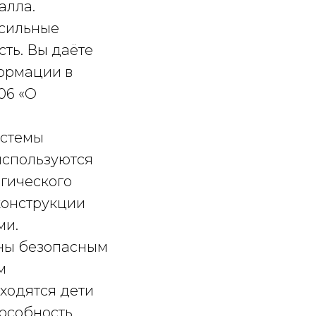
алла.
 сильные
сть. Вы даёте
формации в
06 «О
истемы
используются
гического
конструкции
ми.
ены безопасным
м
ходятся дети
особность.