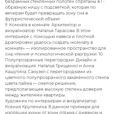
безрамных стеклянных полотен спрятаны в Г-
образную нишу с подсветкой, которая по
вечерам будет превращать зону сна в
футуристический объект.
9. Комната в комнате. Архитектор и
визуализатор: Наталья Тарасова. В этом
интерьере с помощью навеса и плотной
драпировки удалось создать «комнату в
комнате» — изолированное пространство для
сна, чтения и психологической разгрузки. 10.
Полупрозрачные перегородки. Дизайн и
визуализация: Наталья Грищенко и Анна
Кашутина. Санузел с перегородками из
цветного полупрозрачного закалённого стекла
цвета лайма — смелое решение,
предполагающее высокую степень доверия
между жителями квартиры.
Художник по интерьерам и визуализатор
Ксения Крупенина. В данном примере для
изоляции кухни от зоны отдыха с диваном и